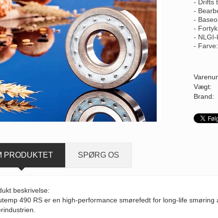
- Drifts
- Bearb
- Baseo
- Forty
- NLGI-
- Farve
Varenu
Vægt:
Brand:
M PRODUKTET
SPØRG OS
ukt beskrivelse:
temp 490 RS er en high-performance smørefedt for long-life smøring af r
rindustrien.