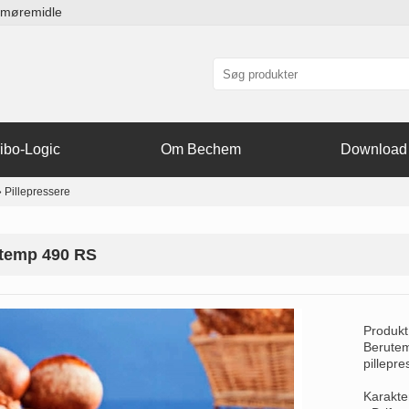
smøremidle
ibo-Logic
Om Bechem
Download
»
Pillepressere
temp 490 RS
Produkt
Berutemp
pillepre
Karakter