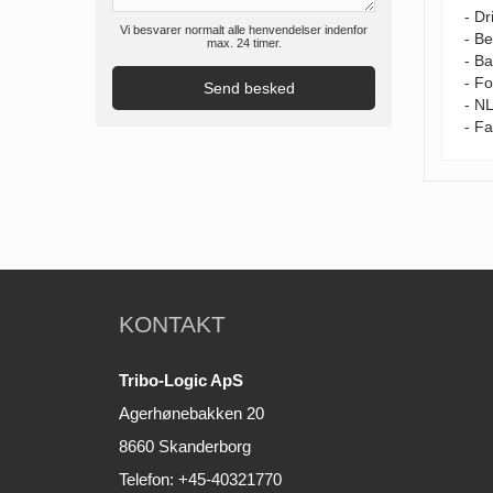
- Dr
Vi besvarer normalt alle henvendelser indenfor
- B
max. 24 timer.
- Ba
- Fo
- N
- Fa
KONTAKT
Tribo-Logic ApS
Agerhønebakken 20
8660 Skanderborg
Telefon: +45-40321770