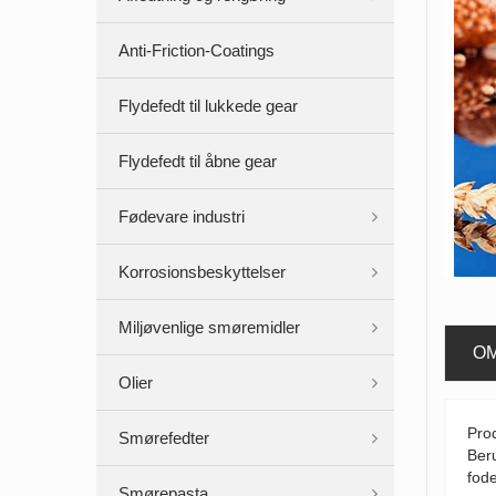
Anti-Friction-Coatings
Flydefedt til lukkede gear
Flydefedt til åbne gear
Fødevare industri
Korrosionsbeskyttelser
Miljøvenlige smøremidler
O
Olier
Prod
Smørefedter
Beru
fode
Smørepasta