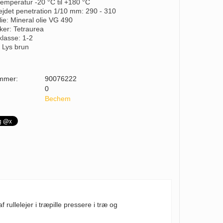
 temperatur -20 °C til +180 °C
ejdet penetration 1/10 mm: 290 - 310
lie: Mineral olie VG 490
kker: Tetraurea
klasse: 1-2
: Lys brun
mmer:
90076222
0
Bechem
ullelejer i træpille pressere i træ og