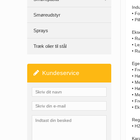
Indu
• Fo
Smøreudstyr
• Pi
Sprays
Eks
• Ru
• L
Træk olier til stål
• Ru
Ege
• F
Kundeservice
• Hø
• M
• H
• Me
• F
• E
Regi
• H2
Kara