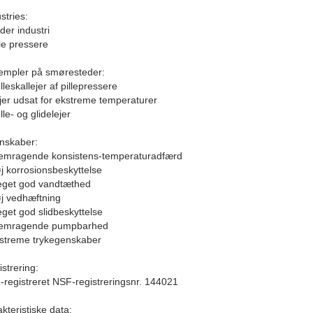
stries:
der industri
lle pressere
empler på smøresteder:
lleskallejer af pillepressere
ejer udsat for ekstreme temperaturer
lle- og glidelejer
nskaber:
remragende konsistens-temperaturadfærd
j korrosionsbeskyttelse
eget god vandtæthed
øj vedhæftning
get god slidbeskyttelse
remragende pumpbarhed
kstreme trykegenskaber
strering:
-registreret NSF-registreringsnr. 144021
kteristiske data: