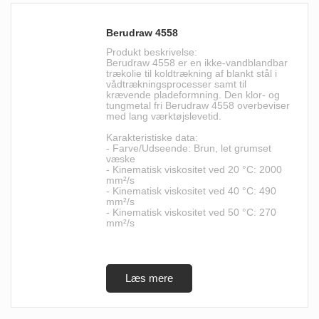
Berudraw 4558
Produkt beskrivelse:
Berudraw 4558 er en ikke-vandblandbar
trækolie til koldtrækning af blankt stål i
vådtrækningsprocesser samt til
krævende pladeformning. Den klor- og
tungmetal fri Berudraw 4558 overbeviser
med lang værktøjslevetid.
Karakteristiske data:
- Farve/Udseende: Brun, let grumset
væske
- Kinematisk viskositet ved 20 °C: 2000
mm²/s
- Kinematisk viskositet ved 40 °C: 490
mm²/s
- Kinematisk viskositet ved 50 °C: 270
mm²/s