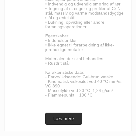
• Indvendig og udvendig smøring af rør
• Tegning af stænger og profiler af Cr Ni
stål, massiv og varme modstandsdygtige
stål og ædelstål
• Bukning, opvikling eller andre
formningsoperationer
Egenskaber:
• Indeholder klor
• Ikke egnet til forarbejdning af ikke-
jernholdige metaller
Materialer, der skal behandles:
• Rustfrit stål
Karakteristiske data:
- Farve/Udseende: Gul-brun væske
- Kinematisk viskositet ved 40 °C mm²/s:
VG 890
- Massefylde ved 20 °C: 1,24 g/cm³
- Flammepunkt: +190 °C