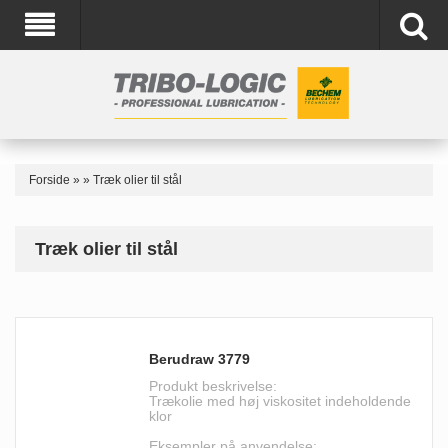
Forside
»
»
Træk olier til stål
Træk olier til stål
Berudraw 3779
Produkt beskrivelse:
Trækolie med høj viskositet indeholdende
klor
Eksempler på anvendelse: