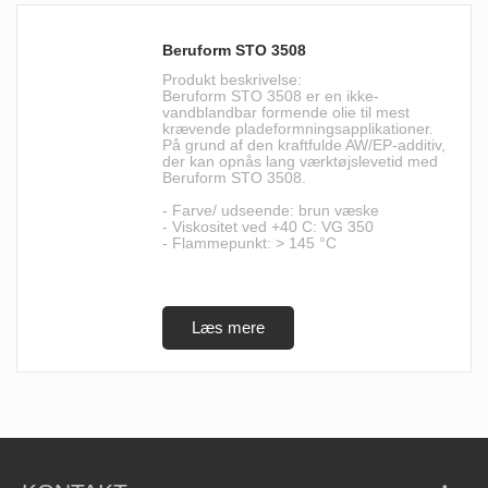
Beruform STO 3508
Produkt beskrivelse:
Beruform STO 3508 er en ikke-
vandblandbar formende olie til mest
krævende pladeformningsapplikationer.
På grund af den kraftfulde AW/EP-additiv,
der kan opnås lang værktøjslevetid med
Beruform STO 3508.
- Farve/ udseende: brun væske
- Viskositet ved +40 C: VG 350
- Flammepunkt: > 145 °C