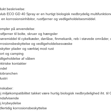
ukt beskrivelse:
lub ECO GD 40 Spray er en hurtigt biologisk nedbrydelig multifunktionel
en korrosionsinhibitor, rustfjerner og vedligeholdelsesmiddel.
empler på anvendelse:
stfjerner til bolte, skruer og hængsler
møremiddel til cykelkæder, dørlåse, finmekanik, reb i støvede områder,
orrosionsbeskyttelse og vedligeholdelsesvæske
skytter plader og værktøj mod rust
port og camping
edligeholdelse af våben
ektriske kontakter
andel
utobranchen
dustri
nskaber:
j miljøkompatibilitet takket være hurtig biologisk nedbrydelighed iht. t
andafvisende
øj krybeydelse
dlertidig korrosionsbeskyttelse