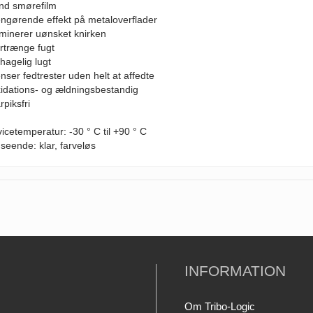
ynd smørefilm
engørende effekt på metaloverflader
iminerer uønsket knirken
ortrænge fugt
hagelig lugt
nser fedtrester uden helt at affedte
xidations- og ældningsbestandig
rpiksfri
icetemperatur: -30 ° C til +90 ° C
seende: klar, farveløs
INFORMATION
Om Tribo-Logic