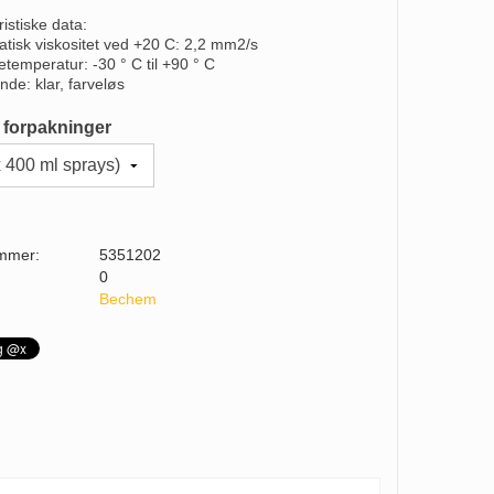
istiske data:
atisk viskositet ved +20 C: 2,2 mm2/s
etemperatur: -30 ° C til +90 ° C
nde: klar, farveløs
 forpakninger
mmer:
5351202
0
Bechem