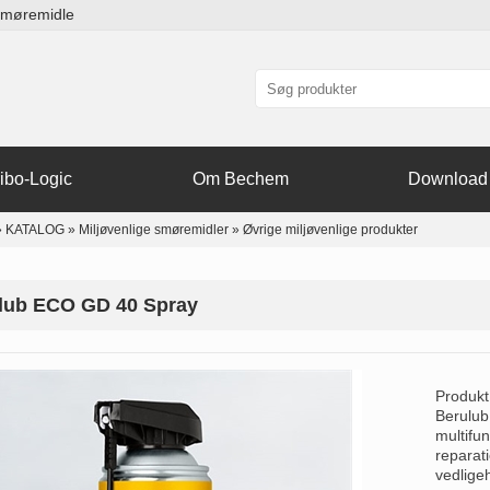
smøremidle
ibo-Logic
Om Bechem
Download
»
KATALOG
»
Miljøvenlige smøremidler
»
Øvrige miljøvenlige produkter
lub ECO GD 40 Spray
Produkt
Berulub
multifun
reparati
vedlige