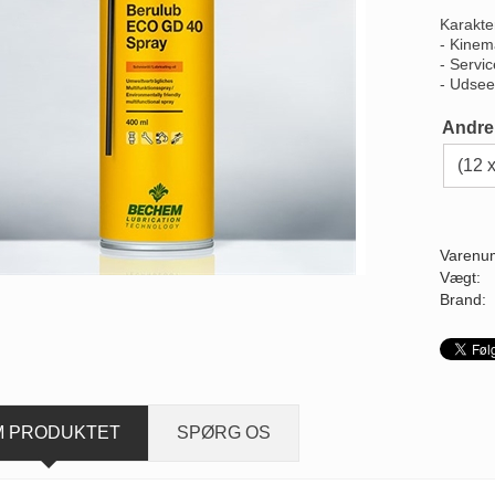
Karakter
- Kinem
- Servic
- Udsee
Andre
Varenu
Vægt:
Brand:
M PRODUKTET
SPØRG OS