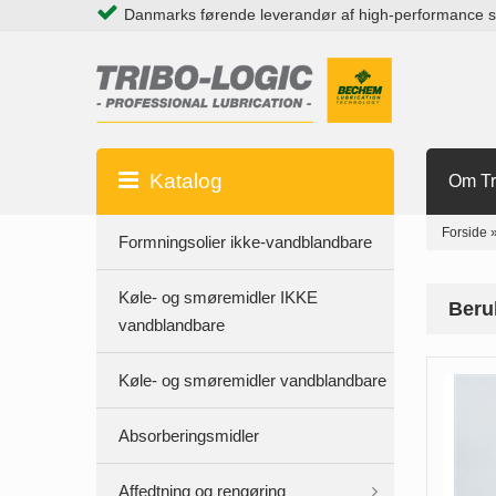
Danmarks førende leverandør af high-performance 
Katalog
Om Tr
Forside
Formningsolier ikke-vandblandbare
Køle- og smøremidler IKKE
Beru
vandblandbare
Køle- og smøremidler vandblandbare
Absorberingsmidler
Affedtning og rengøring