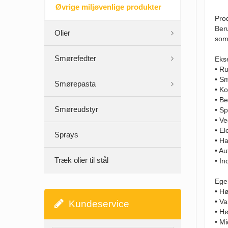
Øvrige miljøvenlige produkter
Prod
Beru
Olier
som 
Smørefedter
Eks
• Ru
• S
Smørepasta
• K
• Be
Smøreudstyr
• S
• V
• El
Sprays
• H
• A
Træk olier til stål
• In
Ege
• Hø
• V
Kundeservice
• H
• Mi