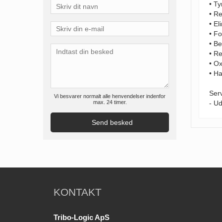
• T
• R
• El
• F
• Be
• Re
• O
• Ha
Serv
Vi besvarer normalt alle henvendelser indenfor
max. 24 timer.
- Ud
KONTAKT
Tribo-Logic ApS