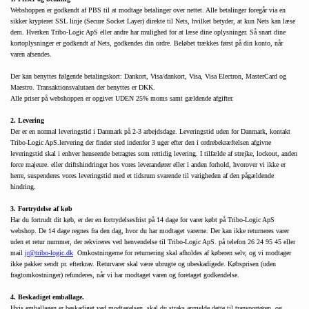
Webshoppen er godkendt af PBS til at modtage betalinger over nettet. Alle betalinger foregår via en 
sikker krypteret SSL linje (Secure Socket Layer) direkte til Nets, hvilket betyder, at kun Nets kan læse 
dem. Hverken Tribo-Logic ApS eller andre har mulighed for at læse dine oplysninger. Så snart dine 
kortoplysninger er godkendt af Nets, godkendes din ordre. Beløbet trækkes først på din konto, når 
varen afsendes. 
Der kan benyttes følgende betalingskort: Dankort, Visa/dankort, Visa, Visa Electron, MasterCard og 
Maestro. Transaktionsvalutaen der benyttes er DKK. 
Alle priser på webshoppen er opgivet UDEN 25% moms samt gældende afgifter. 
2. Levering 
Der er en normal leveringstid i Danmark på 2-3 arbejdsdage. Leveringstid uden for Danmark, kontakt 
Tribo-Logic ApS.lervering der finder sted indenfor 3 uger efter den i ordrebekræftelsen afgivne 
leveringstid skal i enhver henseende betragtes som rettidig levering. I tilfælde af strejke, lockout, anden 
force majeure. eller driftshindringer hos vores leverandører eller i anden forhold, hvorover vi ikke er 
herre, suspenderes vores leveringstid med et tidsrum svarende til varigheden af den pågældende 
hindring. 
3. Fortrydelse af køb 
Har du fortrudt dit køb, er der en fortrydelsesfrist på 14 dage for varer købt på Tribo-Logic ApS 
webshop. De 14 dage regnes fra den dag, hvor du har modtaget varerne. Der kan ikke returneres varer 
uden et retur nummer, der rekvireres ved henvendelse til Tribo-Logic ApS. på telefon 26 24 95 45 eller 
mail 
jr@tribo-logic.dk
  Omkostningerne for returnering skal afholdes af køberen selv, og vi modtager 
ikke pakker sendt pr. efterkrav. Returvarer skal være ubrugte og ubeskadigede. Købsprisen (uden 
fragtomkostninger) refunderes, når vi har modtaget varen og foretaget godkendelse. 
4. Beskadiget emballage.
Hvis emballagen er beskadiget ved modtagelsen, skal du straks anmelde dette til transportøren, og 