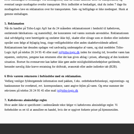
eventuel nægte modtagelse overfor transportør. Hvis indholdet er beskadiget, skal du inden 7 dage fra 
modtagelsen lave en reklamation over for transportøren. Søn- og helligdage er ikke medregnet. Husk at 
gemme emballagen. 
5. Reklamation 
Når du handler på Tribo-Logic ApS har du 24 måneders reklamationsret i henhold til købeloven, 
omfattende fabrikations- og materielfejl, der konstateres ved varens normale anvendelse. Reklamationen 
skal selvfølgelig være berettigede og omfatter ikke fejl, skader eller slitage som er direkte eller indirekte 
opstået som følge af fejlagtig brug, ringe vedligeholdelse eller anden skadeforvoldende adfærd. 
Reklamationen bør desuden opdages ved sædvanlig undersøgelse af varen, og skal meddeles Tribo-
Logic ApS på telefon 26 24 95 45 eller mail 
jr@tribo-logic.dk
 inden for rimelig tid, hvorefter varen kan 
repareres, ombyttes, pengene kan returneres eller der kan gives afslag i prisen, afhængig af den konkrete 
situation. Bortset fra ovennævnte kan køber ikke gøre andre misligholdelsesbeføjelser gældende, 
herunder navnlig ikke kræve erstatning for driftstab, avancetab eller andre indirekte tab (B2B). 
6 Hvis vareren returneres i forbindelse med en reklamation.
Vedlæg venligst fyldestgørende information med pakken, f.eks. ordrebekræftelseskopi, registrerings- og 
banknummer for overførsel, evt. korrespondance, samt angive fejlen på varen. Og retur nummer der 
rekvireres på telefon 26 24 95 45 eller mail 
jr@tribo-logic.dk
7. Købelovens almindelige regler.
Hvor andet ikke er specificeret i nedenstående tekst følger vi købelovens almindelige regler. Vi 
forbeholder os ret til at annullere en handel, hvis der er opgivet forkerte priser på hjemmesiden.