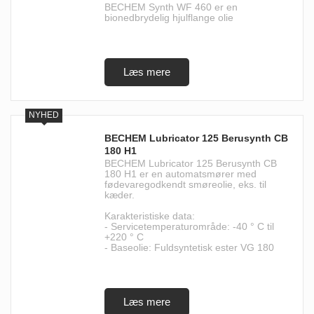
BECHEM Synth WF 460 er en
bionedbrydelig hjulflange olie
BECHEM Lubricator 125 Berusynth CB
180 H1
BECHEM Lubricator 125 Berusynth CB
180 H1 er en automatsmører med
fødevaregodkendt smøreolie, eks. til
kæder.
Karakteristiske data:
- Servicetemperaturområde: -40 ° C til
+220 ° C
- Baseolie: Fuldsyntetisk ester VG 180