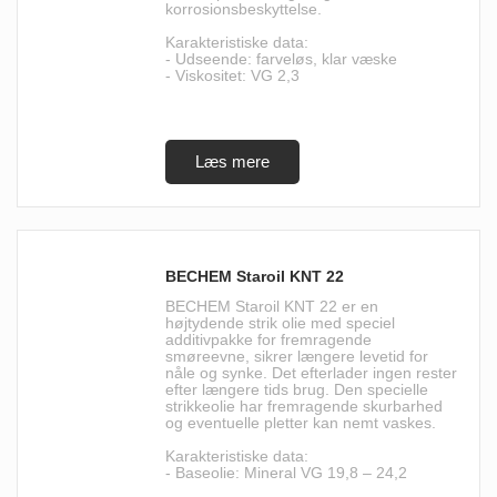
korrosionsbeskyttelse.
Karakteristiske data:
- Udseende: farveløs, klar væske
- Viskositet: VG 2,3
BECHEM Staroil KNT 22
BECHEM Staroil KNT 22 er en
højtydende strik olie med speciel
additivpakke for fremragende
smøreevne, sikrer længere levetid for
nåle og synke. Det efterlader ingen rester
efter længere tids brug. Den specielle
strikkeolie har fremragende skurbarhed
og eventuelle pletter kan nemt vaskes.
Karakteristiske data:
- Baseolie: Mineral VG 19,8 – 24,2