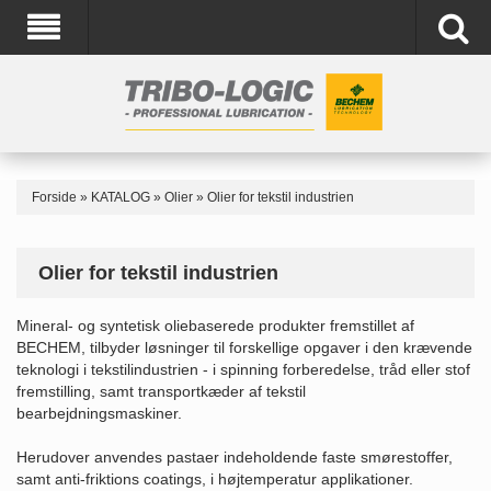
Forside
»
KATALOG
»
Olier
»
Olier for tekstil industrien
Olier for tekstil industrien
Mineral-
og syntetisk
oliebaserede
produkter fremstillet af
BECHEM,
tilbyder løsninger
til
forskellige opgaver
i
den
krævende
teknologi i
tekstilindustrien
-
i
spinning
forberedelse
,
tråd
eller stof
fremstilling,
samt
transportkæder
af tekstil
bearbejdningsmaskiner
.
Herudover anvendes
pastaer indeholdende faste smørestoffer,
samt
anti-
friktions coatings,
i
højtemperatur applikationer
.