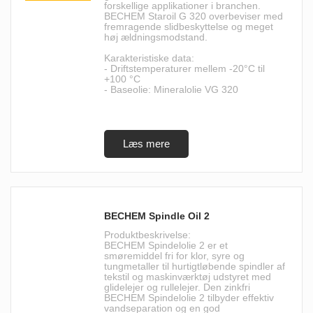
forskellige applikationer i branchen.
BECHEM Staroil G 320 overbeviser med
fremragende slidbeskyttelse og meget
høj ældningsmodstand.
Karakteristiske data:
- Driftstemperaturer mellem -20°C til
+100 °C
- Baseolie: Mineralolie VG 320
BECHEM Spindle Oil 2
Produktbeskrivelse:
BECHEM Spindelolie 2 er et
smøremiddel fri for klor, syre og
tungmetaller til hurtigtløbende spindler af
tekstil og maskinværktøj udstyret med
glidelejer og rullelejer. Den zinkfri
BECHEM Spindelolie 2 tilbyder effektiv
vandseparation og en god