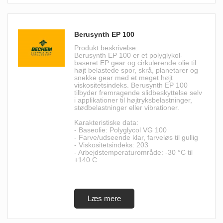
Berusynth EP 100
Produkt beskrivelse:
Berusynth EP 100 er et polyglykol-
baseret EP gear og cirkulerende olie til
højt belastede spor, skrå, planetarer og
snekke gear med et meget højt
viskositetsindeks. Berusynth EP 100
tilbyder fremragende slidbeskyttelse selv
i applikationer til højtryksbelastninger,
stødbelastninger eller vibrationer.
Karakteristiske data:
- Baseolie: Polyglycol VG 100
- Farve/udseende klar, farveløs til gullig
- Viskositetsindeks: 203
- Arbejdstemperaturområde: -30 °C til
+140 C