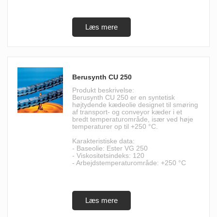
Berusynth CU 250
Produkt beskrivelse:
Berusynth CU 250 er en syntetisk
højtydende kædeolie designet til smøring
af transport- og conveyor kæder i et
bredt temperaturområde, især ved høje
temperaturer op til +250 °C.
Karakteristiske data:
- Baseolie: Ester VG 250
- Viskositetsindeks: 120
- Arbejdstemperaturområde: +250 °C