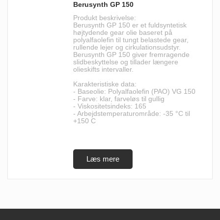
Berusynth GP 150
Produkt beskrivelse:
Berusynth GP 150 er et fuldsyntetisk
højtydende gear olie baseret på
polyalfaolefin til tungt belastede gear,
rullende lejer og cirkulationsudstyr.
Berusynth GP 150 giver fremragende
slidbeskyttelse og tillader længere
olieskifts intervaller.
Karakteristiske data:
- Baseolie: Polyalfaolefin (PAO) VG 150
- Farve: klar, farveløs til gullig
- Viskositetsindeks: 165
- Arbejdstemperaturområde: -35 °C til
+150 C