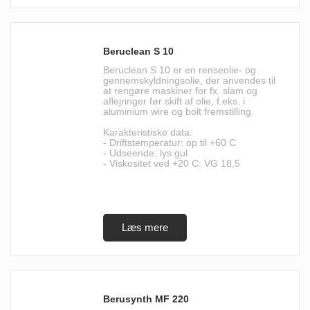
Beruclean S 10
Beruclean S 10 er en renseolie- og
gennemskyldningsolie, der anvendes til
at rengøre maskiner for fx. slam og
aflejringer før skift af olie, f.eks. i
aluminium wire og bolt fremstilling.
Karakteristiske data:
- Driftstemperatur: op til +60 C
- Udseende: lys gul
- Viskositet ved +20 C: VG 18,5
Berusynth MF 220