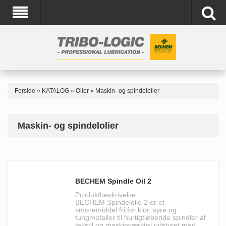
Forside
»
KATALOG
»
Olier
»
Maskin- og spindelolier
Maskin- og spindelolier
BECHEM Spindle Oil 2
Produktbeskrivelse:
BECHEM Spindelolie 2 er et
smøremiddel fri for klor, syre og
tungmetaller til hurtigtløbende spindler af
tekstil og maskinværktøj udstyret med