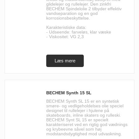
glidelejer og rullelejer. Den zinkfri
BECHEM Spindelolie 2 tilbyder effektiv
vandseparation og en god
korrosionsbeskyttelse.
Karakteristiske data:
- Udseende: farveløs, klar væske
- Viskositet: VG 2,3
BECHEM Synth 15 SL
BECHEM Synth SL 15 er en syntetisk
smøre- og vedligeholdelses olie speciel
designet til rullelejer i hjulene på
skateboards, inline skaters og rulleski.
BECHEM Synt SL 15 er specielt
karakteriseret ved en rigtig god vædnings
og krybeevne såvel som høj
modstandsdygtighed mod udvaskning.