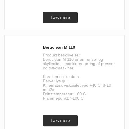
Beruclean M 110
Produkt beskrivelse:
Beruclean M 110 er en rense- og
skylleolie til maskinrengøring af presser
og trækmaskiner.
Karakteristiske data:
Farve: lys gul
Kinematisk viskositet ved +40 C: 8-10
mm2/s
Driftstemperatur: +60 C
Flammepunkt: >100 C