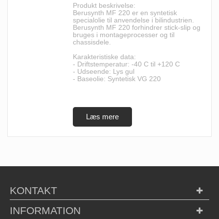
Produkt beskrivelse:
Berusynth MF 220 er en syntetisk
specialolie til anvendelse i bilindustrien.
Berusynth MF 220 forhindrer stick-slip og
bruges i montageprocesser og til
chassisdele.
Karakteristiske data:
- Driftstemperatur: -40 C til +120 C
- Udseende: Lys gul
- Baseolie: Syntetisk VG 220
KONTAKT
INFORMATION