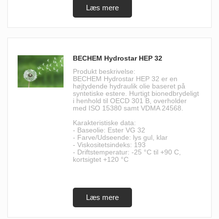
BECHEM Hydrostar HEP 32
Produkt beskrivelse:
BECHEM Hydrostar HEP 32 er en
højtydende hydraulik olie baseret på
syntetiske estere. Hurtigt bionedbrydeligt
i henhold til OECD 301 B, overholder
med ISO 15380 samt VDMA 24568.
Karakteristiske data:
- Baseolie: Ester VG 32
- Farve/Udseende: lys gul, klar
- Viskositetsindeks: 193
- Driftstemperatur: -25 °C til +90 C,
kortsigtet +120 °C