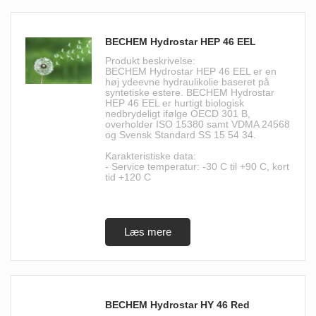
BECHEM Hydrostar HEP 46 EEL
Produkt beskrivelse:
BECHEM Hydrostar HEP 46 EEL er en
høj ydeevne hydraulikolie baseret på
syntetiske estere. BECHEM Hydrostar
HEP 46 EEL er hurtigt biologisk
nedbrydeligt ifølge OECD 301 B,
overholder ISO 15380 samt VDMA 24568
og Svensk Standard SS 15 54 34.
Karakteristiske data:
- Service temperatur: -30 C til +90 C, kort
tid +120 C
BECHEM Hydrostar HY 46 Red