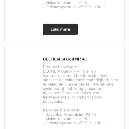
- Viskositetsindeks: ≥ 95
- Driftstemperatur: -25 °C til +80 C
BECHEM Staroil NR 46
Produkt beskrivelse:
BECHEM Staroil NR 46 er en
hydraulikolie med høj termisk effekt
stabilitet og oxidationsbestandighed, som
er velegnet til anvendelse i hydrauliske
systemer af mobile og stationære
maskiner. Den overbeviser ved
fremragende slid- og korrosions
beskyttelse.
Karakteristiske data:
- Baseolie: Mineralolie VG 46
- Viskositetsindeks: ≥ 95
- Driftstemperatur: -25 °C til +80 C