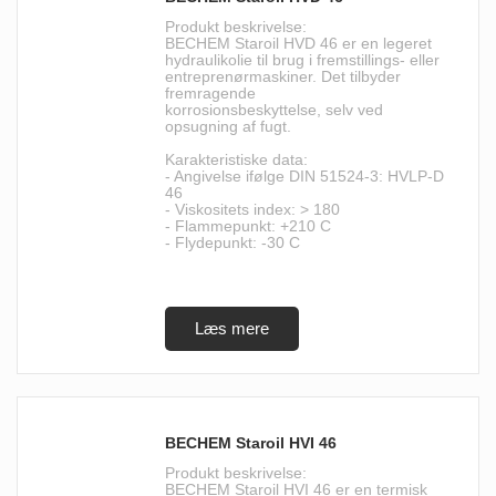
Produkt beskrivelse:
BECHEM Staroil HVD 46 er en legeret
hydraulikolie til brug i fremstillings- eller
entreprenørmaskiner. Det tilbyder
fremragende
korrosionsbeskyttelse, selv ved
opsugning af fugt.
Karakteristiske data:
- Angivelse ifølge DIN 51524-3: HVLP-D
46
- Viskositets index: > 180
- Flammepunkt: +210 C
- Flydepunkt: -30 C
BECHEM Staroil HVI 46
Produkt beskrivelse:
BECHEM Staroil HVI 46 er en termisk