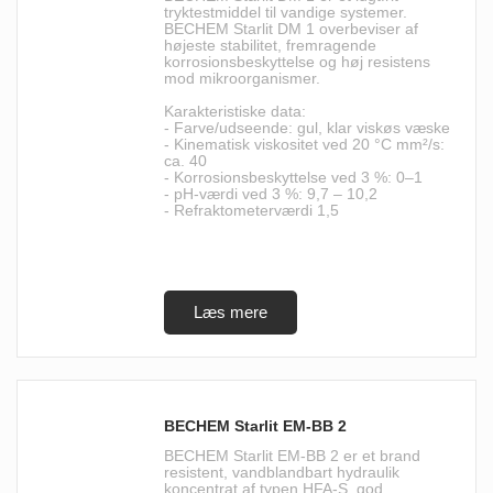
tryktestmiddel til vandige systemer.
BECHEM Starlit DM 1 overbeviser af
højeste stabilitet, fremragende
korrosionsbeskyttelse og høj resistens
mod mikroorganismer.
Karakteristiske data:
- Farve/udseende: gul, klar viskøs væske
- Kinematisk viskositet ved 20 °C mm²/s:
ca. 40
- Korrosionsbeskyttelse ved 3 %: 0–1
- pH-værdi ved 3 %: 9,7 – 10,2
- Refraktometerværdi 1,5
BECHEM Starlit EM-BB 2
BECHEM Starlit EM-BB 2 er et brand
resistent, vandblandbart hydraulik
koncentrat af typen HFA-S, god