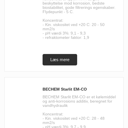
beskyttelse mod korrosion, bedste
biostabilitet, gode filtrerings egenskaber.
Flydepunkt - 5 C.
Koncentrat:
- Kin. viskositet ved +20 C: 20 - 50
mm2/s
- pH værdi 3%: 9,1 - 9,3
- refraktometer faktor: 1,9
BECHEM Starlit EM-CO
BECHEM Starlit EM-CO er et kølemiddel
og anti-korrosions additiv, beregnet for
vandhydraulik
Koncentrat:
- Kin. viskositet ved +20 C: 28 - 48
mm2/s
- pH værdi 3%: 9,7 - 9,9