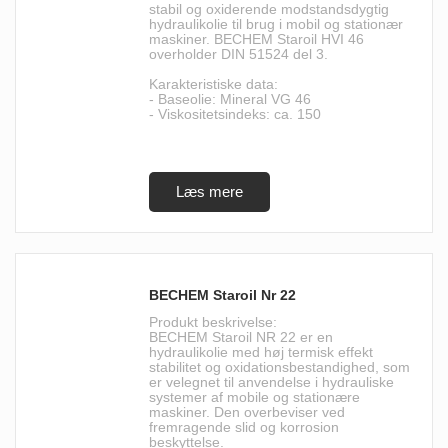
stabil og oxiderende modstandsdygtig
hydraulikolie til brug i mobil og stationær
maskiner. BECHEM Staroil HVI 46
overholder DIN 51524 del 3.
Karakteristiske data:
- Baseolie: Mineral VG 46
- Viskositetsindeks: ca. 150
BECHEM Staroil Nr 22
Produkt beskrivelse:
BECHEM Staroil NR 22 er en
hydraulikolie med høj termisk effekt
stabilitet og oxidationsbestandighed, som
er velegnet til anvendelse i hydrauliske
systemer af mobile og stationære
maskiner. Den overbeviser ved
fremragende slid og korrosion
beskyttelse.