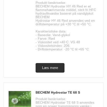
Produkt beskrivelse:
BECHEM Hydrostar HY 46 Red er et
flammehæmmende middel, nitrit fri HFC
hydraulikvæske baseret på vandglykol.
BECHEM
Hydrostar HY 46 Red anvendes ved en
driftstemperatur på +30 °C til +50 °C.
Karakteristiske data:
- Baseolie: Vand-glykol
- Farve: Rød
- Viskositet ved +40 C: VG 48
- Viskositetsindex: 206
- Driftstemperatur: -20 °C til +65 °C
BECHEM Hydrostar TE 68 S
Produkt beskrivelse:
BECHEM Hydrostar TE 68 S anvendes
som en power transmissions væske i