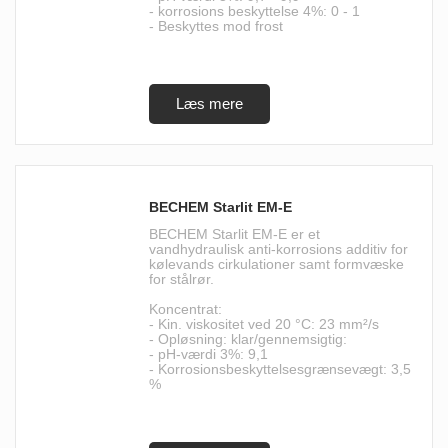
- korrosions beskyttelse 4%: 0 - 1
- Beskyttes mod frost
BECHEM Starlit EM-E
BECHEM Starlit EM-E er et
vandhydraulisk anti-korrosions additiv for
kølevands cirkulationer samt formvæske
for stålrør.
Koncentrat:
- Kin. viskositet ved 20 °C: 23 mm²/s
- Opløsning: klar/gennemsigtig:
- pH-værdi 3%: 9,1
- Korrosionsbeskyttelsesgrænsevægt: 3,5
%