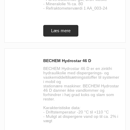
- Mineralolie % ca. 80
- Refraktometerværdi 1 AA_003-24
BECHEM Hydrostar 46 D
BECHEM Hydrostar 46 D er en zinkfri
hydraulikolie med dispergerings- og
vaskemiddeltilsætningsstoffer til systemer
i mobil og
stationære maskiner. BECHEM Hydrostar
46 D danner ikke vandlommer og
forhindrer i høj grad koks og slam som
rester.
Karakteristiske data:
- Driftstemperatur -20 °C til +110 °C
- Muligt at dispergere vand op til ca. 2% i
vægt