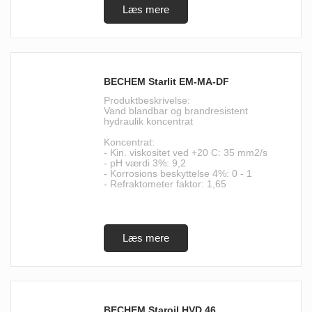
BECHEM Starlit EM-MA-DF
Produktbeskrivelse:
Vand blandbar og brandresistent
hydraulik koncentrat
Koncentrat:
- Kin. viskositet ved +20 C: 35 mm2/s
- pH værdi 3%: 9,2
- Korrosions beskyttelse 4%: 0 - 1
- Refraktometer faktor: 1,65
BECHEM Staroil HVD 46