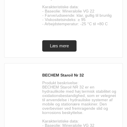
Karakteristiske data:
- Baseolie: Mineralolie VG 22
- Farve/udseende: klar, gullig til brunlig
- Viskositetsindeks: ≥ 95
- Arbejdstemperatur: -25 °C til +80 C
BECHEM Staroil Nr 32
Produkt beskrivelse:
BECHEM Staroil NR 32 er en
hydraulikolie med høj termisk stabilitet og
oxidationsbestandighed, som er velegnet
til anvendelse i hydrauliske systemer af
mobile og stationære maskiner. Den
overbeviser ved fremragende slid og
korrosions beskyttelse.
Karakteristiske data:
- Baseolie: Mineralolie VG 32