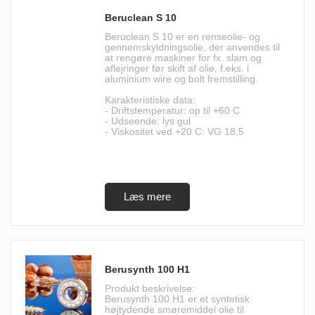
Beruclean S 10
Beruclean S 10 er en renseolie- og
gennemskyldningsolie, der anvendes til
at rengøre maskiner for fx. slam og
aflejringer før skift af olie, f.eks. i
aluminium wire og bolt fremstilling.
Karakteristiske data:
- Driftstemperatur: op til +60 C
- Udseende: lys gul
- Viskositet ved +20 C: VG 18,5
Berusynth 100 H1
Produkt beskrivelse:
Berusynth 100 H1 er et syntetisk
højtydende smøremiddel olie til