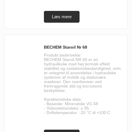
BECHEM Staroil Nr 68
Produkt beskrivelse:
BECHEM Staroil NR 68 er en
hydraulikolie med høj termisk effekt
stabilitet og oxidationsbestandighed, som
er velegnet til anvendelse i hydrauliske
systemer af mobile og stationære
maskiner. Den overbeviser ved
fremragende slid og korrosions
beskyttelse.
Karakteristiske data:
- Baseolie: Mineralolie VG 68
- Viskositetsindeks: ≥ 95
- Driftstemperatur: -20 °C til +100 C