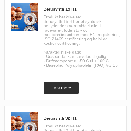
Berusynth 15 H1
Produkt beskrivelse:
Berusynth 15 H1 er et syntetisk
højtydende smøremiddel olie til
fødevare-, foderstof- og
medicinalindustrien med H1- registrering,
ISO 21469 certificering og halal og
kosher certificering.
Karakteristiske data:
- Udseende: klar, farveløs til gullig
- Driftstemperatur: -50 C til + 100 C
- Baseolie: Polyalphaolefin (PAO) VG 15
Berusynth 32 H1
Produkt beskrivelse:
Berusynth 32 H1 er et syntetisk