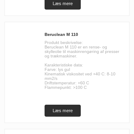
Beruclean M 110
Produkt beskrivelse:
Beruclean M 110 er en rense- og
skylleolie til maskinrengøring af presser
og trækmaskiner.
Karakteristiske data:
Farve: lys gul
Kinematisk viskositet ved +40 C: 8-10
mm2/s
Driftstemperatur: +60 C
Flammepunkt: >100 C