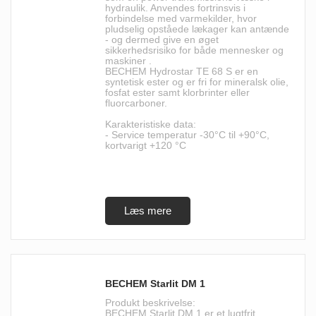
hydraulik. Anvendes fortrinsvis i
forbindelse med varmekilder, hvor
pludselig opståede lækager kan antænde
- og dermed give en øget
sikkerhedsrisiko for både mennesker og
maskiner .
BECHEM Hydrostar TE 68 S er en
syntetisk ester og er fri for mineralsk olie,
fosfat ester samt klorbrinter eller
fluorcarboner.
Karakteristiske data:
- Service temperatur -30°C til +90°C,
kortvarigt +120 °C
BECHEM Starlit DM 1
Produkt beskrivelse:
BECHEM Starlit DM 1 er et lugtfrit