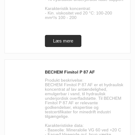
Karakteristik koncentrat:
- Kin. viskositet ved 20 °C: 100-200
mm²/s 100 - 200
BECHEM Fimitol P 87 AF
Produkt beskrivelse:
BECHEM Fimitol P 87 AF er et hydraulisk
koncentrat af lav antændelighed,
emulgerbar i vand, til hydraulisk
underjordisk overfladstøtte. Til BECHEM
Fimitol P 87 AF er relevante
godkendelser, ekspertise og
testcertifikater for minedrift industri
tilgængelige.
Karakteristiske data:
- Baseolie: Mineralolie VG 60 ved +20 C
- Farve/Udseende gul, brun væske