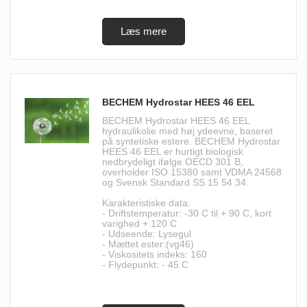
BECHEM Hydrostar HEES 46 EEL
BECHEM Hydrostar HEES 46 EEL
hydraulikolie med høj ydeevne, baseret
på syntetiske estere. BECHEM Hydrostar
HEES 46 EEL er hurtigt biologisk
nedbrydeligt ifølge OECD 301 B,
overholder ISO 15380 samt VDMA 24568
og Svensk Standard SS 15 54 34.
Karakteristiske data:
- Driftstemperatur: -30 C til + 90 C, kort
varighed + 120 C
- Udseende: Lysegul
- Mættet ester:(vg46)
- Viskositets indeks: 160
- Flydepunkt: - 45 C