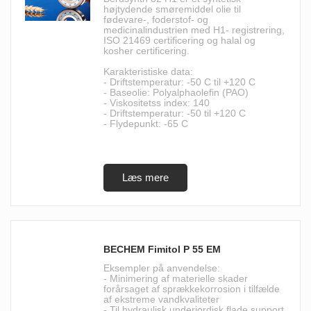
højtydende smøremiddel olie til
fødevare-, foderstof- og
medicinalindustrien med H1- registrering,
ISO 21469 certificering og halal og
kosher certificering.
Karakteristiske data:
- Driftstemperatur: -50 C til +120 C
- Baseolie: Polyalphaolefin (PAO)
- Viskositetss index: 140
- Driftstemperatur: -50 til +120 C
- Flydepunkt: -65 C
BECHEM Fimitol P 55 EM
Eksempler på anvendelse:
- Minimering af materielle skader
forårsaget af sprækkekorrosion i tilfælde
af ekstreme vandkvaliteter
- Til hydraulisk underjordisk flade support