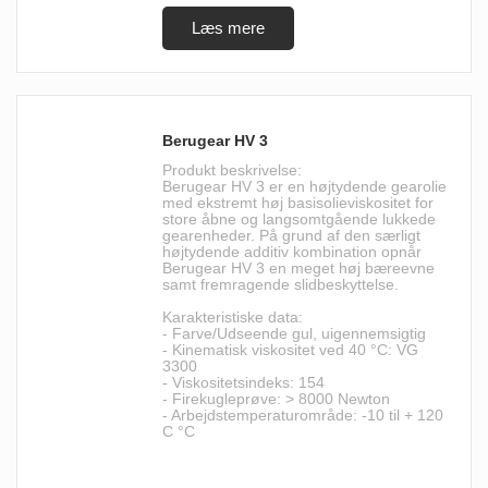
Berugear HV 3
Produkt beskrivelse:
Berugear HV 3 er en højtydende gearolie
med ekstremt høj basisolieviskositet for
store åbne og langsomtgående lukkede
gearenheder. På grund af den særligt
højtydende additiv kombination opnår
Berugear HV 3 en meget høj bæreevne
samt fremragende slidbeskyttelse.
Karakteristiske data:
- Farve/Udseende gul, uigennemsigtig
- Kinematisk viskositet ved 40 °C: VG
3300
- Viskositetsindeks: 154
- Firekugleprøve: > 8000 Newton
- Arbejdstemperaturområde: -10 til + 120
C °C