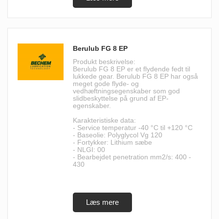
Berulub FG 8 EP
Produkt beskrivelse:
Berulub FG 8 EP er et flydende fedt til
lukkede gear. Berulub FG 8 EP har også
meget gode flyde- og
vedhæftningsegenskaber som god
slidbeskyttelse på grund af EP-
egenskaber.
Karakteristiske data:
- Service temperatur -40 °C til +120 °C
- Baseolie: Polyglycol Vg 120
- Fortykker: Lithium sæbe
- NLGI: 00
- Bearbejdet penetration mm2/s: 400 -
430