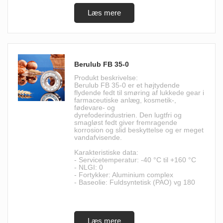
Berulub FB 35-0
Produkt beskrivelse:
Berulub FB 35-0 er et højtydende
flydende fedt til smøring af lukkede gear i
farmaceutiske anlæg, kosmetik-,
fødevare- og
dyrefoderindustrien. Den lugtfri og
smagløst fedt giver fremragende
korrosion og slid beskyttelse og er meget
vandafvisende.
Karakteristiske data:
- Servicetemperatur: -40 °C til +160 °C
- NLGI: 0
- Fortykker: Aluminium complex
- Baseolie: Fuldsyntetisk (PAO) vg 180