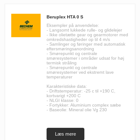
Beruplex HTA 0 S
Eksempler på anvendelse:
- Langsomt lukkede rulle- og glidelejer
- Ikke olietætte gear og gearmotorer med
omkredshastigheder op til 4 m/s
- Samlinger og føringer med automatisk
eftersmøringsanordning
- Smørepunkt og centrale
smøresystemer i områder udsat for høj
termisk stråling
- Smørepunkt og centrale
smøresystemer ved ekstremt lave
temperaturer
Karakteristiske data:
- Driftstemperatur: -25 c til +190 C,
kortvarigt +200 C
- NLGI klasse: 0
- Fortykker: Aluminium complex sæbe
- Baseolie: Mineral olie Vg 230