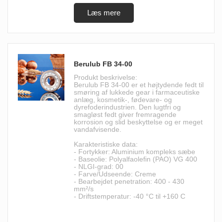
Berulub FB 34-00
Produkt beskrivelse:
Berulub FB 34-00 er et højtydende fedt til
smøring af lukkede gear i farmaceutiske
anlæg, kosmetik-, fødevare- og
dyrefoderindustrien. Den lugtfri og
smagløst fedt giver fremragende
korrosion og slid beskyttelse og er meget
vandafvisende.
Karakteristiske data:
- Fortykker: Aluminium kompleks sæbe
- Baseolie: Polyalfaolefin (PAO) VG 400
- NLGI-grad: 00
- Farve/Udseende: Creme
- Bearbejdet penetration: 400 - 430
mm²/s
- Driftstemperatur: -40 °C til +160 C