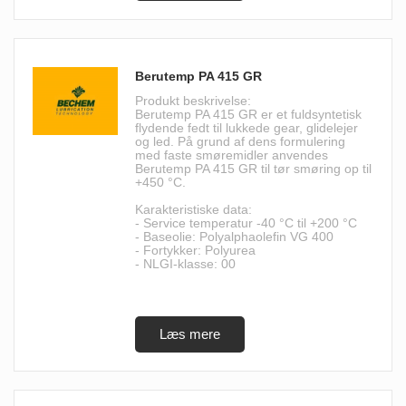
Berutemp PA 415 GR
Produkt beskrivelse:
Berutemp PA 415 GR er et fuldsyntetisk
flydende fedt til lukkede gear, glidelejer
og led. På grund af dens formulering
med faste smøremidler anvendes
Berutemp PA 415 GR til tør smøring op til
+450 °C.
Karakteristiske data:
- Service temperatur -40 °C til +200 °C
- Baseolie: Polyalphaolefin VG 400
- Fortykker: Polyurea
- NLGI-klasse: 00