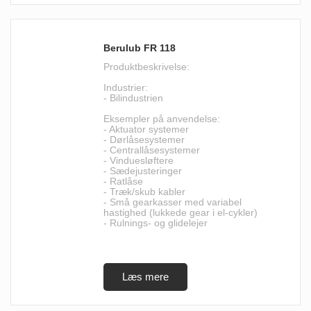
Berulub FR 118
Produktbeskrivelse:
Industrier:
- Bilindustrien
Eksempler på anvendelse:
- Aktuator systemer
- Dørlåsesystemer
- Centrallåsesystemer
- Vinduesløftere
- Sædejusteringer
- Ratlåse
- Træk/skub kabler
- Små gearkasser med variabel
hastighed (lukkede gear i el-cykler)
- Rulnings- og glidelejer