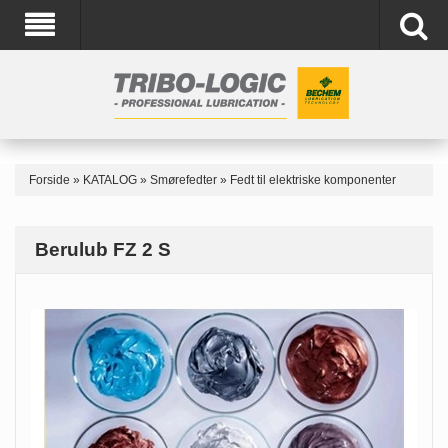
Forside
»
KATALOG
»
Smørefedter
»
Fedt til elektriske komponenter
Berulub FZ 2 S