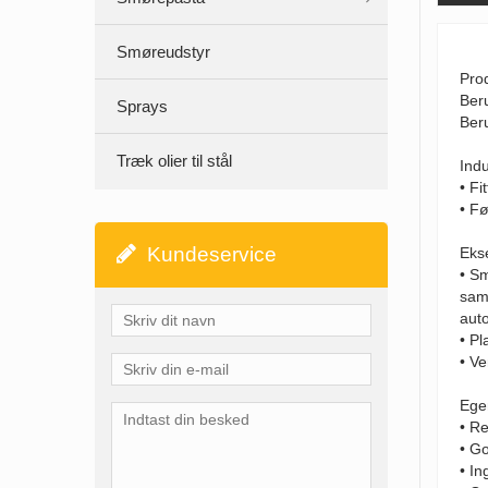
Smøreudstyr
Prod
Beru
Sprays
Beru
Træk olier til stål
Indu
• Fi
• F
Kundeservice
Eks
• Sm
samt
aut
• Pl
• Ve
Ege
• Re
• G
• I