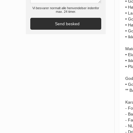
• G
• H
Vi besvarer normalt alle henvendelser indenfor
max. 24 timer.
• L
• G
• H
• G
• I
Mate
• E
• Ik
• Pl
God
• Go
** 
Kara
- Fo
- Ba
- Fa
- N
- Dr