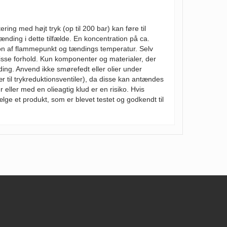
ring med højt tryk (op til 200 bar) kan føre til
brænding i dette tilfælde. En koncentration på ca.
ion af flammepunkt og tændings temperatur. Selv
disse forhold. Kun komponenter og materialer, der
ding. Anvend ikke smørefedt eller olier under
ær til trykreduktionsventiler), da disse kan antændes
er eller med en olieagtig klud er en risiko. Hvis
lge et produkt, som er blevet testet og godkendt til