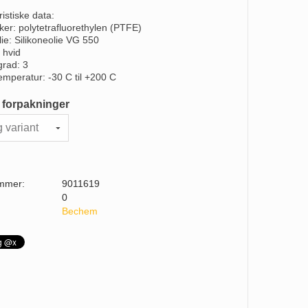
istiske data:
kker: polytetrafluorethylen (PTFE)
lie: Silikoneolie VG 550
 hvid
grad: 3
temperatur: -30 C til +200 C
 forpakninger
mmer:
9011619
0
Bechem