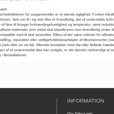
ærk:
erhedsfaktoren for oxygenventiler er af største vigtighed. Forkert håndte
losion. Selv om ilt i sig selv ikke er brandfarlig, det vil understøtte for
 vil føre til forøget forbrændingshastighed og temperatur, samt redukt
dfaste materialer som metal skal klassificeres som brandfarlig under 
ompatible med ilt skal anvendes. Ellers vil der være risikoen for afbræn
stilling, reparation eller vedligeholdelsesarbejder af iltkomponenter (is
tet (selv efter en vis tid). Allerede kontakten med olie eller fedtede hænd
en af ​​et smøremiddel ikke kan undgås, er det absolut nødvendigt at væ
 i iltinstallationer.
INFORMATION
Om Tribo-Logic