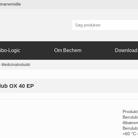
smøremidle
ibo-Logic
Om Bechem
Download
»
Medicinalindustri
lub OX 40 EP
Produkt
Berulub
iltbære
Berulub 
+60 °C 