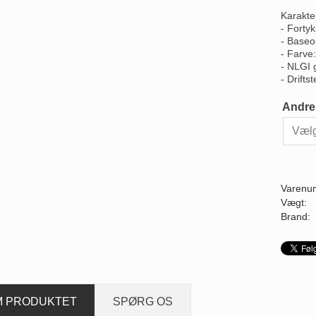
Karakter
- Forty
- Baseo
- Farve:
- NLGI 
- Drifts
Andre
Varenu
Vægt:
Brand:
M PRODUKTET
SPØRG OS