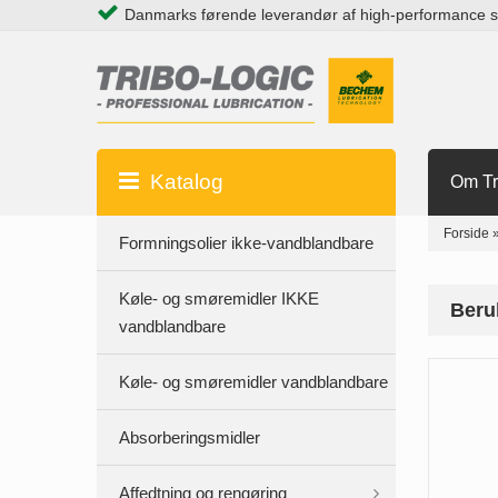
Danmarks førende leverandør af high-performance 
Katalog
Om Tr
Forside
Formningsolier ikke-vandblandbare
Køle- og smøremidler IKKE
Beru
vandblandbare
Køle- og smøremidler vandblandbare
Absorberingsmidler
Affedtning og rengøring