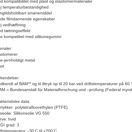
od kompatibilitet med plast og elastomermaterialer
øj temperaturbestandighed
angtidsholdbart smøremiddel
ode filmdannende egenskaber
øj vedhæftning
od tætningseffekt
kke kompatibel med silikonegummi
rialer:
lastomerer
ke-jernholdigt metal
ast
kendelser:
dkendt af BAM** og til ilttryk op til 20 bar ved driftstemperaturer på 60
BAM = Bundesanstalt für Materialforschung und –prüfung (Federal myndi
kteristiske data:
rtykker: polytetrafluorethylen (PTFE)
seolie: Silikoneolie VG 550
rve: hvid
LGI grad: 3
iftstemperatur: -30 C til +200 C