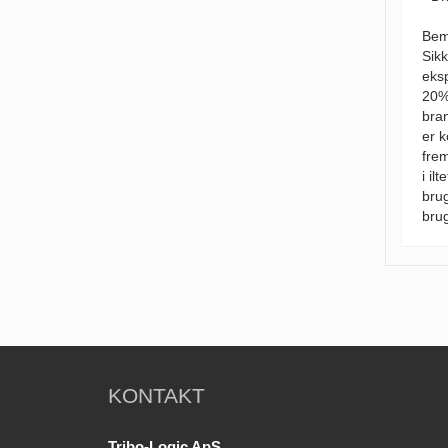
Bem
Sikk
eksp
20%
bran
er k
frem
i il
brug
brug
KONTAKT
Tribo-Logic ApS