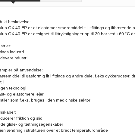
ukt beskrivelse:
lub OX 40 EP er et elastomer smøremiddel til iltfittings og iltbærende
lub OX 40 EP er designet til ilttrykstigninger op til 20 bar ved +60 °C d
strier:
ttings industri
ødevareindustri
empler på anvendelse:
øremiddel til gasformig ilt i fittings og andre dele, f.eks dykkerudstyr, d
 i
ogen teknologi
ast- og elastomere lejer
ntiler som f.eks. bruges i den medicinske sektor
nskaber:
ducerer friktion og slid
ode glide- og tætningsegenskaber
ngen ændring i strukturen over et bredt temperaturområde