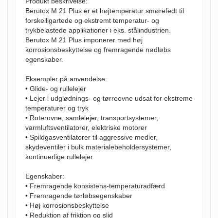
Produkt beskrivelse:
Berutox M 21 Plus er et højtemperatur smørefedt til
forskelligartede og ekstremt temperatur- og
trykbelastede applikationer i eks. stålindustrien.
Berutox M 21 Plus imponerer med høj
korrosionsbeskyttelse og fremragende nødløbs
egenskaber.
Eksempler på anvendelse:
• Glide- og rullelejer
• Lejer i udglødnings- og tørreovne udsat for ekstreme
temperaturer og tryk
• Roterovne, samlelejer, transportsystemer,
varmluftsventilatorer, elektriske motorer
• Spildgasventilatorer til aggressive medier,
skydeventiler i bulk materialebeholdersystemer,
kontinuerlige rullelejer
Egenskaber:
• Fremragende konsistens-temperaturadfærd
• Fremragende tørløbsegenskaber
• Høj korrosionsbeskyttelse
• Reduktion af friktion og slid