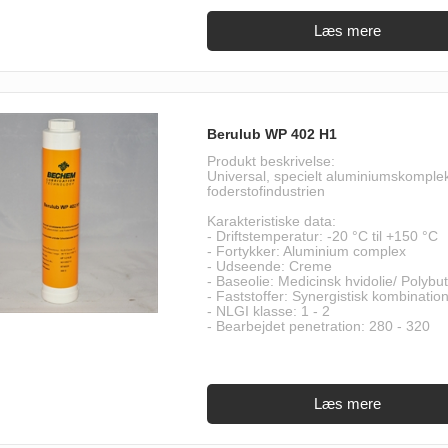
Berulub WP 402 H1
Produkt beskrivelse:
Universal, specielt aluminiumskomplek
foderstofindustrien
Karakteristiske data:
- Driftstemperatur: -20 °C til +150 °C
- Fortykker: Aluminium complex
- Udseende: Creme
- Baseolie: Medicinsk hvidolie/ Polyb
- Faststoffer: Synergistisk kombinatio
- NLGI klasse: 1 - 2
- Bearbejdet penetration: 280 - 320