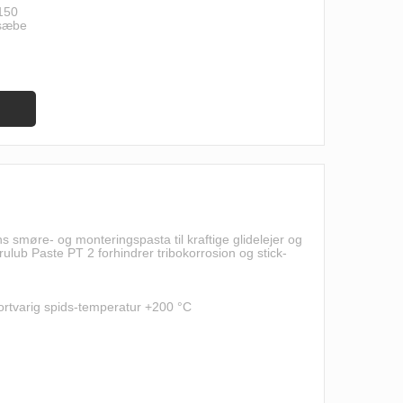
 150
 sæbe
s smøre- og monteringspasta til kraftige glidelejer og
Berulub Paste PT 2 forhindrer tribokorrosion og stick-
kortvarig spids-temperatur +200 °C