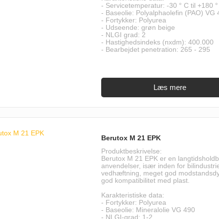
- Servicetemperatur: -30 ° C til +180 °
- Baseolie: Polyalphaolefin (PAO) VG
- Fortykker: Polyurea
- Udseende: grøn beige
- NLGI grad: 2
- Hastighedsindeks (nxdm): 400.000
- Bearbejdet penetration: 265 - 295
Berutox M 21 EPK
Produktbeskrivelse:
Berutox M 21 EPK er en langtidsholdba
anvendelser, især inden for bilindust
vedhæftning, meget god modstandsdy
god kompatibilitet med plast.
Karakteristiske data:
- Fortykker: Polyurea
- Baseolie: Mineralolie VG 490
- NLGI-grad: 1-2