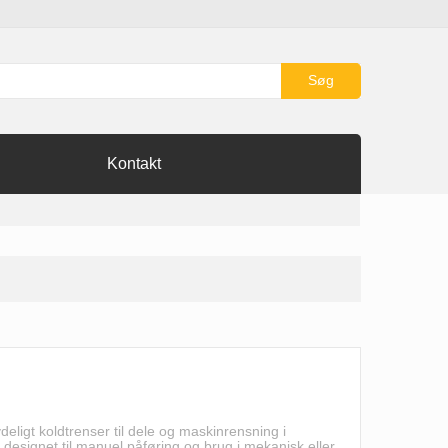
Søg
Kontakt
eligt koldtrenser til dele og maskinrensning i
esignet til manuel påføring og brug i mekanisk eller