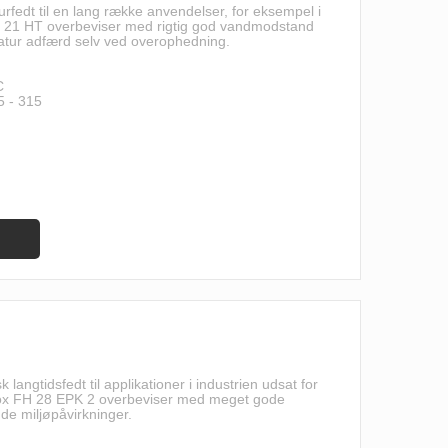
fedt til en lang række anvendelser, for eksempel i
M 21 HT overbeviser med rigtig god vandmodstand
tur adfærd selv ved overophedning.
C
5 - 315
langtidsfedt til applikationer i industrien udsat for
tox FH 28 EPK 2 overbeviser med meget gode
e miljøpåvirkninger.