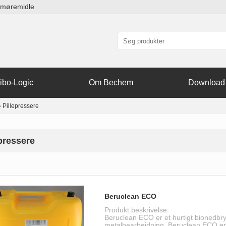
smøremidle
ibo-Logic
Om Bechem
Download
»
Pillepressere
epressere
Beruclean ECO
Produkt beskrivelse:
Beruclean ECO er et hurtigt bionedbryd
metalbearbejdning. Beruclean ECO er d