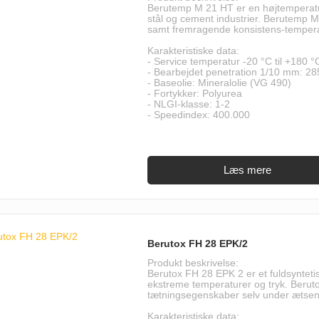
Berutemp M 21 HT er en højtemperatur
stål og cement industrier. Berutemp 
samt fremragende konsistens-tempera
Karakteristiske data:
- Service temperatur -20 °C til +180 °
- Bearbejdet penetration 1/10 mm: 28
- Baseolie: Mineralolie (VG 490)
- Fortykker: Polyurea
- NLGI-klasse: 1-2
- Speedindex: 400.000
Berutox FH 28 EPK/2
Produkt beskrivelse:
Berutox FH 28 EPK 2 er et fuldsyntetisk 
ekstreme temperaturer og tryk. Beru
tætningsegenskaber selv under ætsend
Karakteristiske data: