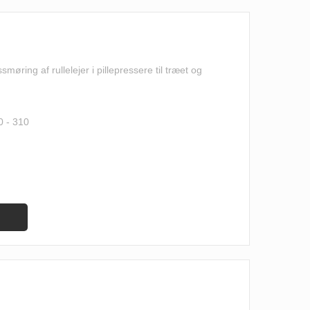
møring af rullelejer i pillepressere til træet og
0 - 310