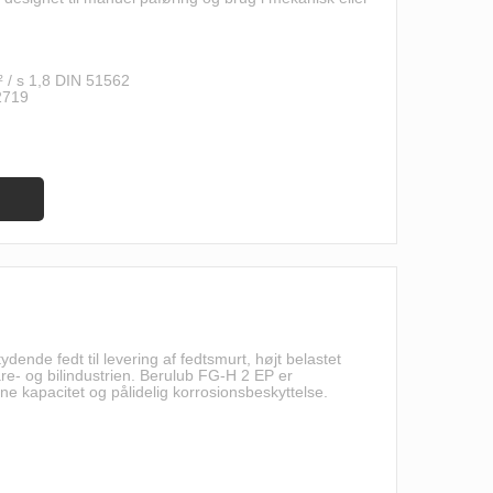
² / s 1,8 DIN 51562
2719
dende fedt til levering af fedtsmurt, højt belastet
are- og bilindustrien. Berulub FG-H 2 EP er
e kapacitet og pålidelig korrosionsbeskyttelse.