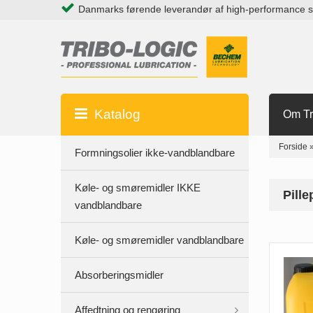
Danmarks førende leverandør af high-performance 
Katalog
Om Tr
Forside
Formningsolier ikke-vandblandbare
Køle- og smøremidler IKKE
Pill
vandblandbare
Køle- og smøremidler vandblandbare
Absorberingsmidler
Affedtning og rengøring