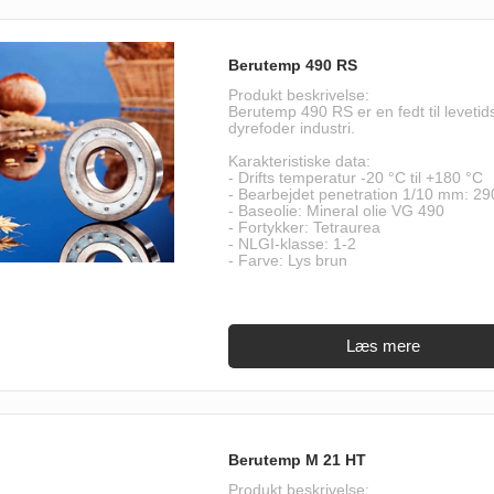
Berutemp 490 RS
Produkt beskrivelse:
Berutemp 490 RS er en fedt til levetidss
dyrefoder industri.
Karakteristiske data:
- Drifts temperatur -20 °C til +180 °C
- Bearbejdet penetration 1/10 mm: 29
- Baseolie: Mineral olie VG 490
- Fortykker: Tetraurea
- NLGI-klasse: 1-2
- Farve: Lys brun
Berutemp M 21 HT
Produkt beskrivelse: