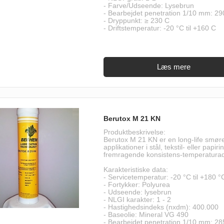
- Farve/Udseende: Lysebrun
- Bearbejdet penetration 1/10 mm: 29
- Dryppunkt: ≥ 230 C
- Driftstemperatur: -20 °C til +160 C
Berutox M 21 KN
Produktbeskrivelse:
Berutox M 21 KN er en long-life smøre
applikationer i stål, tekstil- eller pa
fremragende konsistens-temperaturadfæ
Karakteristiske data:
- Servicetemperatur: -20 °C til +180 °
- Fortykker: Polyurea
- Udseende: lysebrun
- NLGI karakter: 1 - 2
- Hastighedsindeks (nxdm): 400.000
- Baseolie: Mineral VG 490
- Bearbejdet penetration 1/10 mm: 28