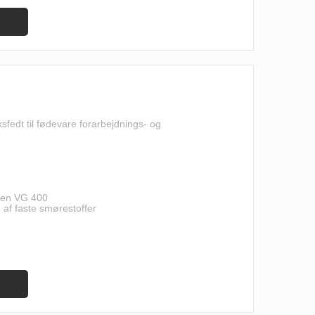
sfedt til fødevare forarbejdnings- og
uten VG 400
n af faste smørestoffer