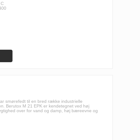
 C
 400
r smørefedt til en bred række industrielle
rien. Berutox M 21 EPK er kendetegnet ved høj
gtighed over for vand og damp, høj bæreevne og