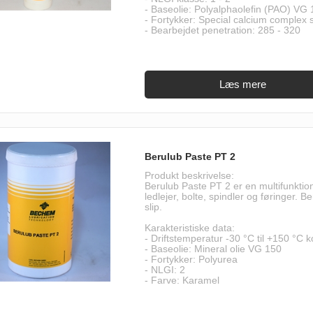
- Baseolie: Polyalphaolefin (PAO) VG
- Fortykker: Special calcium complex
- Bearbejdet penetration: 285 - 320
Berulub Paste PT 2
Produkt beskrivelse:
Berulub Paste PT 2 er en multifunktion
ledlejer, bolte, spindler og føringer. 
slip.
Karakteristiske data:
- Driftstemperatur -30 °C til +150 °C 
- Baseolie: Mineral olie VG 150
- Fortykker: Polyurea
- NLGI: 2
- Farve: Karamel