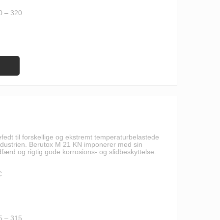
0 – 320
fedt til forskellige og ekstremt temperaturbelastede
pirindustrien. Berutox M 21 KN imponerer med sin
rd og rigtig gode korrosions- og slidbeskyttelse.
C
5 – 315