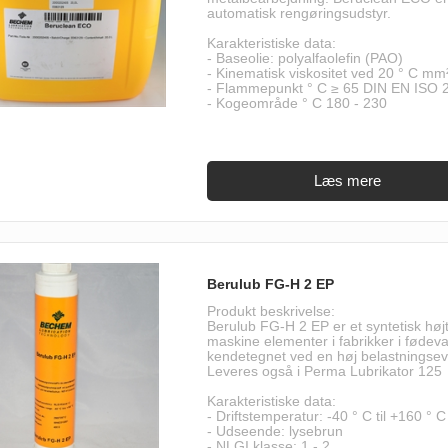
automatisk rengøringsudstyr.
Karakteristiske data:
- Baseolie: polyalfaolefin (PAO)
- Kinematisk viskositet ved 20 ° C mm
- Flammepunkt ° C ≥ 65 DIN EN ISO 
- Kogeområde ° C 180 - 230
Berulub FG-H 2 EP
Produkt beskrivelse:
Berulub FG-H 2 EP er et syntetisk højty
maskine elementer i fabrikker i fødev
kendetegnet ved en høj belastningsevn
Leveres også i Perma Lubrikator 125
Karakteristiske data:
- Driftstemperatur: -40 ° C til +160 ° C
- Udseende: lysebrun
- NLGI klasse: 1 - 2